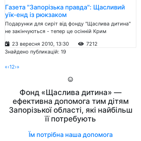
Газета "Запорізькa правдa": Щасливий
уїк-енд із рюкзаком
Подарунки для сиріт від фонду "Щаслива дитина"
не закінчуються - тепер це осінній Крим
23 вересня 2010, 13:30
7212
Знайдено публикацій: 19
«
‹
1
2
›
»
Фонд «Щаслива дитина» —
ефективна допомога тим дітям
Запорізької області, які найбільш
її потребують
Їм потрібна наша допомога