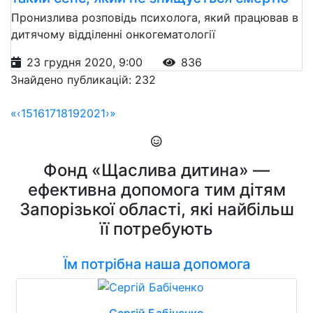
Пронизлива розповідь психолога, який працював в
дитячому відділенні онкогематології
23 грудня 2020, 9:00
836
Знайдено публикацій: 232
«
‹
15
16
17
18
19
20
21
›
»
Фонд «Щаслива дитина» —
ефективна допомога тим дітям
Запорізької області, які найбільш
її потребують
Їм потрібна наша допомога
Сергій Бабіченко