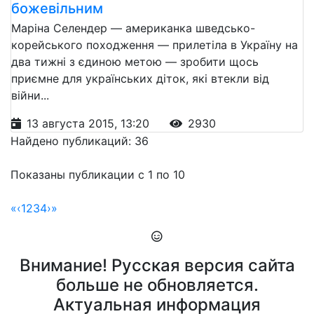
божевільним
Маріна Селендер — американка шведсько-
корейського походження — прилетіла в Україну на
два тижні з єдиною метою — зробити щось
приємне для українських діток, які втекли від
війни...
13 августа 2015, 13:20
2930
Найдено публикаций: 36
Показаны публикации с 1 по 10
«
‹
1
2
3
4
›
»
Внимание! Русская версия сайта
больше не обновляется.
Актуальная информация