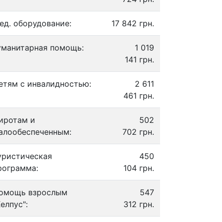
ед. оборудование:
17 842 грн.
уманитарная помощь:
1 019
141 грн.
етям с инвалидностью:
2 611
461 грн.
иротам и
502
алообеспеченным:
702 грн.
уристическая
450
рограмма:
104 грн.
омощь взрослым
547
Хелпус":
312 грн.