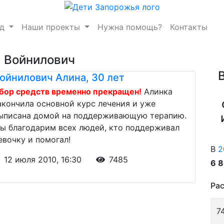
нд
Наши проекты
Нужна помощь?
Контакты
ы Войнилович
ойнилович Алина, 30 лет
бор средств временно прекращен!
Алинка
акончила основной курс лечения и уже
ыписана домой на поддерживающую терапию.
ы благодарим всех людей, кто поддерживал
евочку и помогал!
В
2
12 июля 2010, 16:30
7485
6 
Рас
7