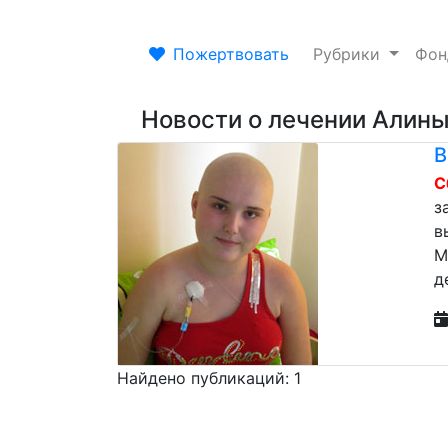
Пожертвовать
Рубрики
Фо
Новости о лечении Алин
В
С
з
в
М
д
Найдено публикаций: 1