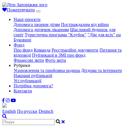
Пожертвувати
Наші проєкти
Допомога хворим дітям
Постраждалим від війни
Допомога дитячим лікарням
Щасливий будинок для
сиріт
Туристична програма "Клубок"
"Дім для всіх" на
Буковині
Фонд
Про фонд
Команда
Реєстраційні документи
Питання та
відповіді
Публикації в ЗМІ про фонд
Фінансові звіти
Фото звіти
Рубрики
Усиновлення та прийомна родина
Дітдома та інтернати
Накращі публикації
Усі публикації
Потрібна допомога?
Контакти
English
По-русски
Deutsch