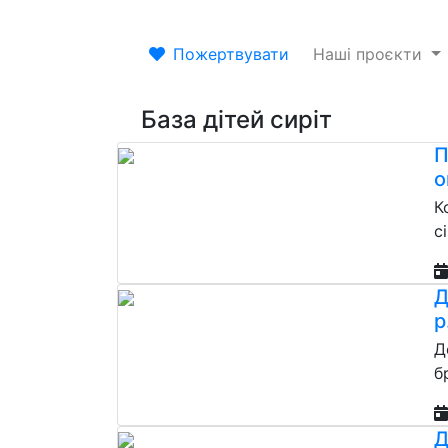
Пожертвувати
Наші проєкти
База дітей сиріт
П
о
К
с
Д
р
Д
б
Д