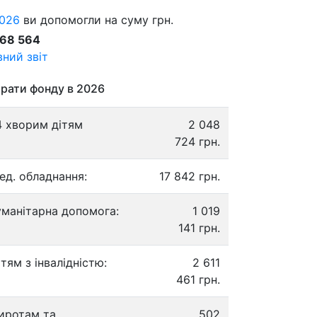
026
ви допомогли на суму грн.
868 564
ний звіт
рати фонду в 2026
4 хворим дітям
2 048
724 грн.
ед. обладнання:
17 842 грн.
уманітарна допомога:
1 019
141 грн.
ітям з інвалідністю:
2 611
461 грн.
иротам та
502