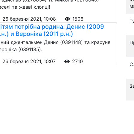
м
еселі та жваві хлопці!
26 березня 2021, 10:08
1506
Т
ітям потрібна родина: Денис (2009
.н.) и Вероніка (2011 р.н.)
ний джентельмен Денис (0391148) та красуня
П
ероніка (0391135).
26 березня 2021, 10:07
2710
С
З