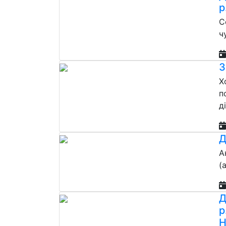
р
С
ч
З
Х
п
д
Д
А
(
Д
р
Н