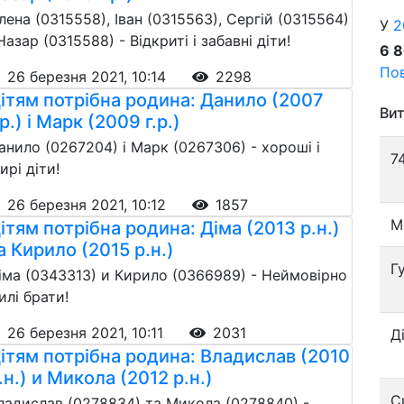
лена (0315558), Іван (0315563), Сергій (0315564)
У
2
 Назар (0315588) - Відкриті і забавні діти!
6 
Пов
26 березня 2021, 10:14
2298
ітям потрібна родина: Данило (2007
Вит
.р.) і Марк (2009 г.р.)
анило (0267204) і Марк (0267306) - хороші і
7
ирі діти!
26 березня 2021, 10:12
1857
М
ітям потрібна родина: Діма (2013 р.н.)
а Кирило (2015 р.н.)
Г
іма (0343313) и Кирило (0366989) - Неймовірно
илі брати!
26 березня 2021, 10:11
2031
Д
ітям потрібна родина: Владислав (2010
.н.) и Микола (2012 р.н.)
С
ладислав (0278834) та Микола (0278840) -