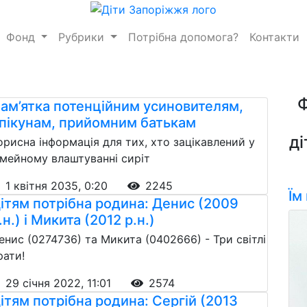
Фонд
Рубрики
Потрібна допомога?
Контакти
ам’ятка потенційним усиновителям,
пікунам, прийомним батькам
ді
орисна інформація для тих, хто зацікавлений у
імейному влаштуванні сиріт
1 квітня 2035, 0:20
2245
Їм
ітям потрібна родина: Денис (2009
.н.) і Микита (2012 р.н.)
енис (0274736) та Микита (0402666) - Три світлі
рати!
29 січня 2022, 11:01
2574
ітям потрібна родина: Сергій (2013