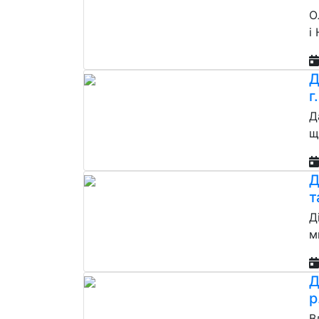
О
і
Д
г
Д
щ
Д
т
Д
м
Д
р
В