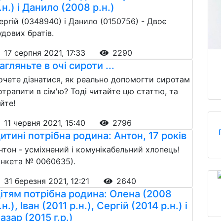
.н.) і Данило (2008 р.н.)
ергій (0348940) і Данило (0150756) - Двоє
удових братів.
17 серпня 2021, 17:33
2290
агляньте в очі сироти ...
очете дізнатися, як реально допомогти сиротам
отрапити в сім'ю? Тоді читайте цю статтю, та
ійте!
11 червня 2021, 15:40
2796
итині потрібна родина: Антон, 17 років
нтон - усміхнений і комунікабельний хлопець!
анкета № 0060635).
31 березня 2021, 12:21
2640
ітям потрібна родина: Олена (2008
.н.), Іван (2011 р.н.), Сергій (2014 р.н.) і
азар (2015 г.р.)