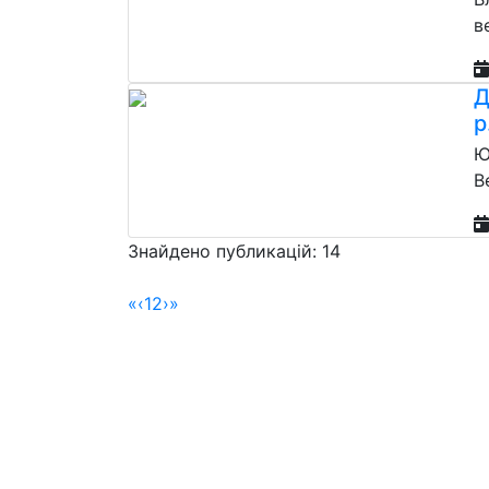
в
Д
р
Ю
В
Знайдено публикацій: 14
«
‹
1
2
›
»