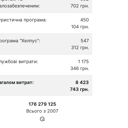
алозабезпеченим:
702 грн.
уристична програма:
450
104 грн.
рограма "Хелпус":
547
312 грн.
лужбові витрати:
1 175
346 грн.
агалом витрат:
8 423
743 грн.
176 279 125
Всього з
2007