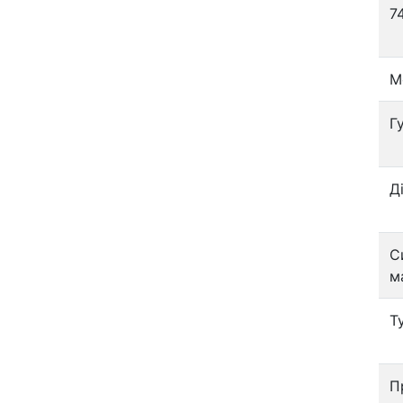
7
М
Г
Д
С
м
Т
П