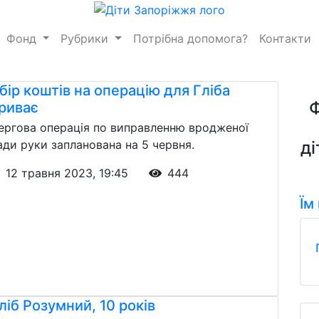
Фонд
Рубрики
Потрібна допомога?
Контакти
бір коштів на операцію для Гліба
риває
ергова операція по виправленню вродженої
ади руки запланована на 5 червня.
ді
12 травня 2023, 19:45
444
Їм
ліб Розумний, 10 років