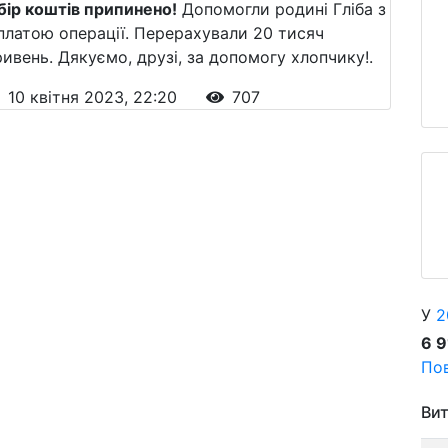
бір коштів припинено!
Допомогли родині Гліба з
платою операції. Перерахували 20 тисяч
ривень. Дякуємо, друзі, за допомогу хлопчику!.
10 квітня 2023, 22:20
707
У
2
6 
Пов
Вит