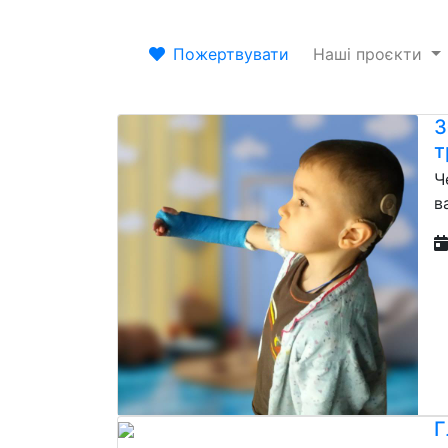
Пожертвувати
Наші проєкти
З
т
Ч
в
Г