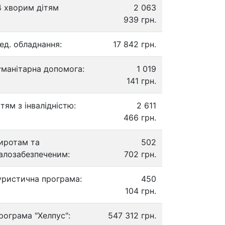
4 хворим дітям
2 063
939 грн.
ед. обладнання:
17 842 грн.
уманітарна допомога:
1 019
141 грн.
ітям з інвалідністю:
2 611
466 грн.
иротам та
502
алозабезпеченим:
702 грн.
уристична програма:
450
104 грн.
рограма "Хелпус":
547 312 грн.