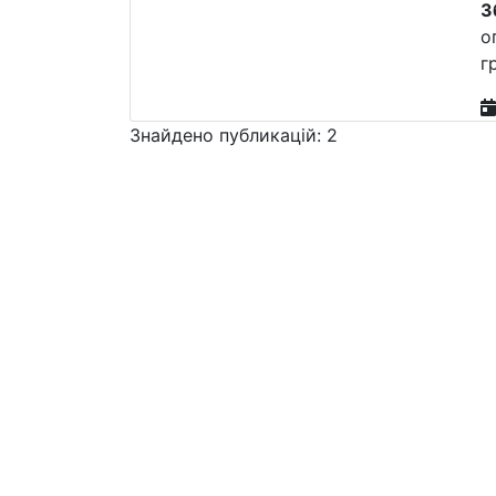
З
о
г
Знайдено публикацій: 2