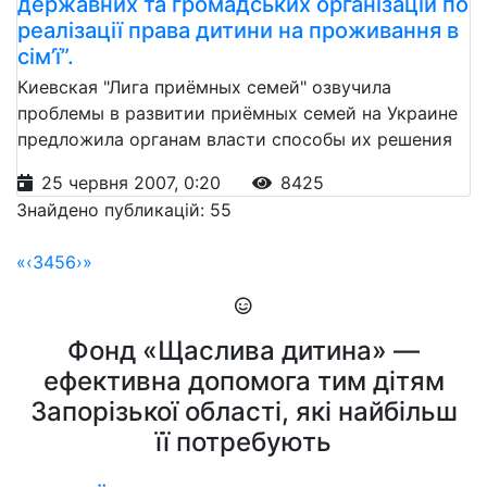
державних та громадських організацій по
реалізації права дитини на проживання в
сім’ї”.
Киевская "Лига приёмных семей" озвучила
проблемы в развитии приёмных семей на Украине
предложила органам власти способы их решения
25 червня 2007, 0:20
8425
Знайдено публикацій: 55
«
‹
3
4
5
6
›
»
Фонд «Щаслива дитина» —
ефективна допомога тим дітям
Запорізької області, які найбільш
її потребують