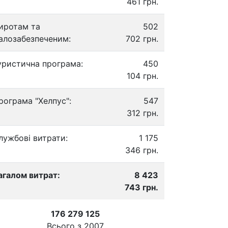
461 грн.
иротам та
502
алозабезпеченим:
702 грн.
уристична програма:
450
104 грн.
рограма "Хелпус":
547
312 грн.
лужбові витрати:
1 175
346 грн.
агалом витрат:
8 423
743 грн.
176 279 125
Всього з
2007