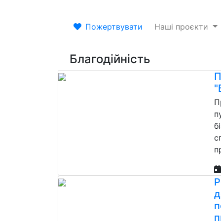
Пожертвувати
Наші проєкти
Благодійність
П
"
П
п
б
с
п
Р
д
п
п