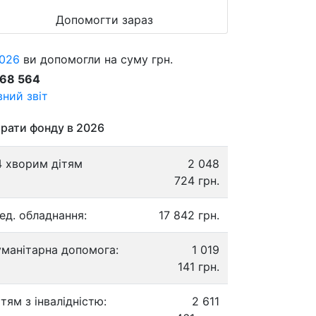
Допомогти зараз
026
ви допомогли на суму грн.
868 564
ний звіт
рати фонду в 2026
4 хворим дітям
2 048
724 грн.
ед. обладнання:
17 842 грн.
уманітарна допомога:
1 019
141 грн.
ітям з інвалідністю:
2 611