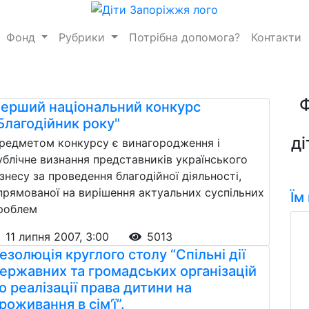
Фонд
Рубрики
Потрібна допомога?
Контакти
ерший національний конкурс
Благодійник року"
ді
редметом конкурсу є винагородження і
ублічне визнання представників українського
ізнесу за проведення благодійної діяльності,
прямованої на вирішення актуальних суспільних
Їм
роблем
11 липня 2007, 3:00
5013
езолюція круглого столу “Спільні дії
ержавних та громадських організацій
о реалізації права дитини на
роживання в сім’ї”.