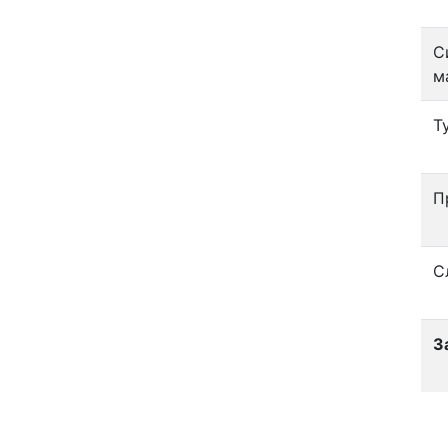
С
м
Т
П
С
З