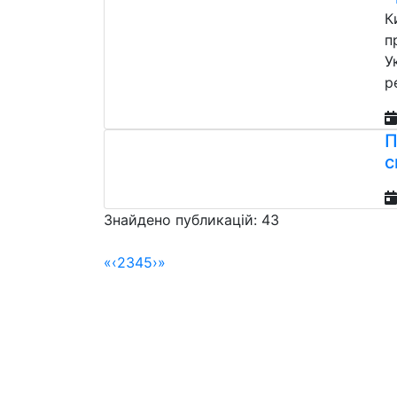
К
п
У
р
П
с
Знайдено публикацій: 43
«
‹
2
3
4
5
›
»