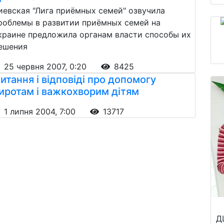
иевская "Лига приёмных семей" озвучила
роблемы в развитии приёмных семей на
краине предложила органам власти способы их
ешения
25 червня 2007, 0:20
8425
итання і відповіді про допомогу
иротам і важкохворим дітям
1 липня 2004, 7:00
13717
Д