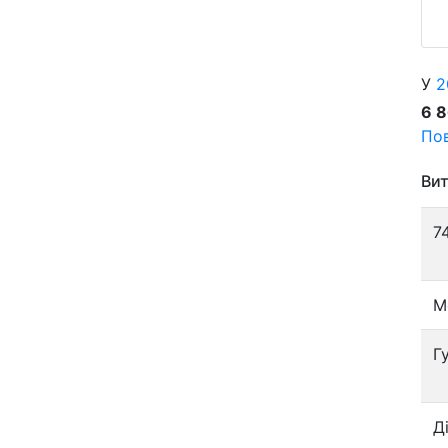
У
2
6 
Пов
Вит
7
М
Г
Д