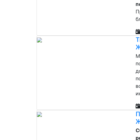
п
П
б
Т
Ж
М
п
д
п
в
и
П
Ж
С
р