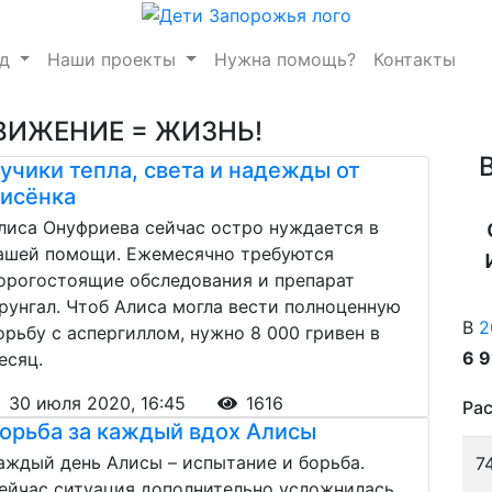
нд
Наши проекты
Нужна помощь?
Контакты
ВИЖЕНИЕ = ЖИЗНЬ!
учики тепла, света и надежды от
исёнка
лиса Онуфриева сейчас остро нуждается в
ашей помощи. Ежемесячно требуются
орогостоящие обследования и препарат
рунгал. Чтоб Алиса могла вести полноценную
В
2
орьбу с аспергиллом, нужно 8 000 гривен в
6 
есяц.
30 июля 2020, 16:45
1616
Рас
орьба за каждый вдох Алисы
аждый день Алисы – испытание и борьба.
7
ейчас ситуация дополнительно усложнилась