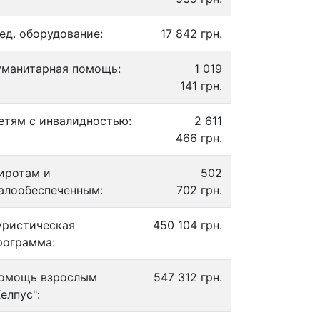
ед. оборудование:
17 842 грн.
уманитарная помощь:
1 019
141 грн.
етям с инвалидностью:
2 611
466 грн.
иротам и
502
алообеспеченным:
702 грн.
уристическая
450 104 грн.
рограмма:
омощь взрослым
547 312 грн.
Хелпус":