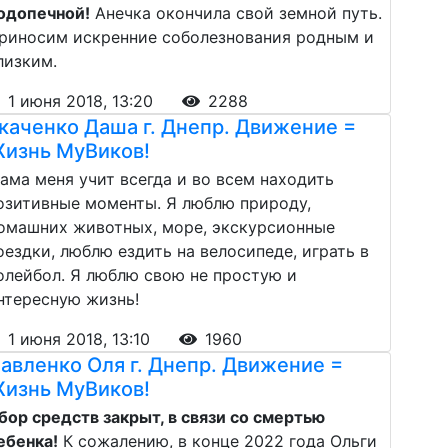
одопечной!
Анечка окончила свой земной путь.
риносим искренние соболезнования родным и
лизким.
1 июня 2018, 13:20
2288
каченко Даша г. Днепр. Движение =
изнь МуВиков!
ама меня учит всегда и во всем находить
озитивные моменты. Я люблю природу,
омашних животных, море, экскурсионные
оездки, люблю ездить на велосипеде, играть в
олейбол. Я люблю свою не простую и
нтересную жизнь!
1 июня 2018, 13:10
1960
авленко Оля г. Днепр. Движение =
изнь МуВиков!
бор средств закрыт, в связи со смертью
ебенка!
К сожалению, в конце 2022 года Ольги