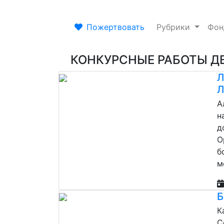
Пожертвовать
Рубрики
Фо
КОНКУРСНЫЕ РАБОТЫ Д
Л
Л
А
н
д
О
б
м
Б
К
С