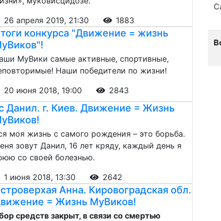
изни», муковисцидозе.
С
26 апреля 2019, 21:30
1883
тоги конкурса "Движение = жизнь
В
уВиков"!
аши МуВики самые активные, спортивные,
еповторимые! Наши победители по жизни!
20 июня 2018, 19:00
2843
с Данил. г. Киев. Движение = Жизнь
уВиков!
ся моя жизнь с самого рождения – это борьба.
еня зовут Данил, 16 лет кряду, каждый день я
оюю со своей болезнью.
1 июня 2018, 13:30
2642
строверхая Анна. Кировоградская обл.
вижение = Жизнь МуВиков!
бор средств закрыт, в связи со смертью