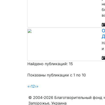
н
б
в
О
Д
Н
и
Найдено публикаций: 15
Показаны публикации с 1 по 10
«
‹
1
2
›
»
© 2004-2026 Благотворительный фонд 
Запорожье, Украина