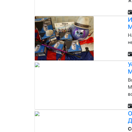
ж
И
М
Н
н
У
М
В
М
в
О
Д
С