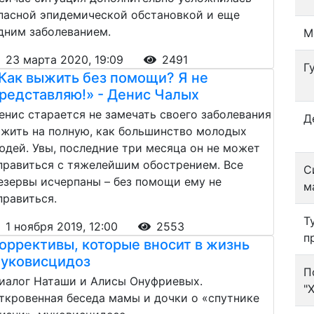
пасной эпидемической обстановкой и еще
дним заболеванием.
М
23 марта 2020, 19:09
2491
Г
Как выжить без помощи? Я не
редставляю!» - Денис Чалых
енис старается не замечать своего заболевания
Д
 жить на полную, как большинство молодых
юдей. Увы, последние три месяца он не может
правиться с тяжелейшим обострением. Все
С
езервы исчерпаны – без помощи ему не
м
правиться.
Т
1 ноября 2019, 12:00
2553
п
оррективы, которые вносит в жизнь
уковисцидоз
П
иалог Наташи и Алисы Онуфриевых.
"
ткровенная беседа мамы и дочки о «спутнике