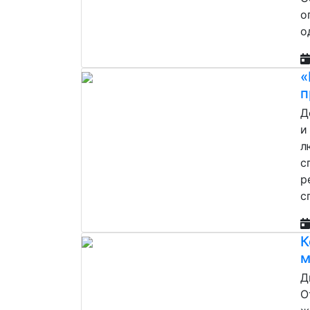
о
о
«
п
Д
и
л
с
р
с
К
м
Д
О