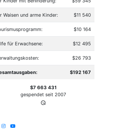
ür Kinder mit Behinderung:
$59 345
ür Waisen und arme Kinder:
$11 540
ourismusprogramm:
$10 164
ilfe für Erwachsene:
$12 495
erwaltungskosten:
$26 793
esamtausgaben:
$192 167
$7 663 431
gespendet seit
2007