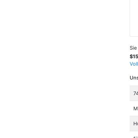
Sie
$1
Vol
Uns
7
M
H