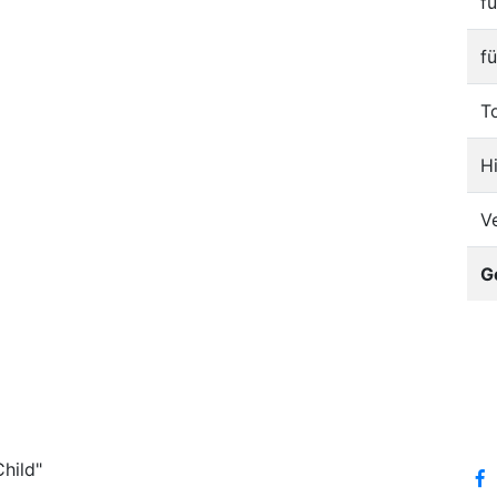
f
f
T
H
V
G
hild"