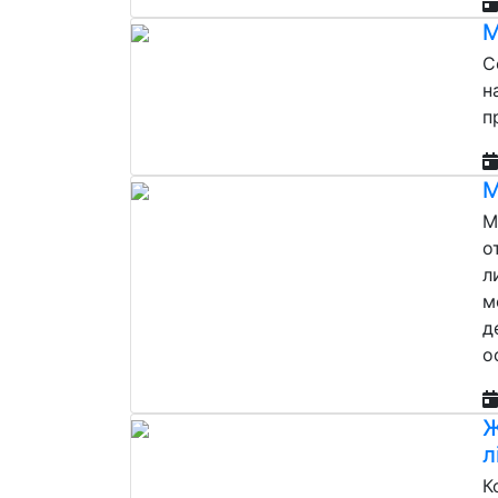
М
С
н
п
М
М
о
л
м
д
о
Ж
л
К