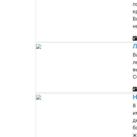
п
к
В
н
Л
В
л
в
С
Н
8
и
д
б
ж