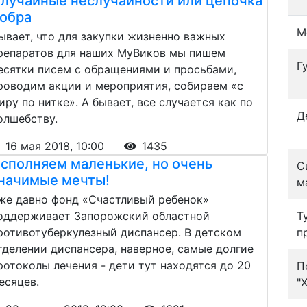
лучайные неслучайности или цепочка
обра
М
ывает, что для закупки жизненно важных
репаратов для наших МуВиков мы пишем
Г
есятки писем с обращениями и просьбами,
роводим акции и мероприятия, собираем «с
иру по нитке». А бывает, все случается как по
Д
олшебству.
16 мая 2018, 10:00
1435
сполняем маленькие, но очень
С
начимые мечты!
м
же давно фонд «Счастливый ребенок»
оддерживает Запорожский областной
Т
ротивотуберкулезный диспансер. В детском
п
тделении диспансера, наверное, самые долгие
ротоколы лечения - дети тут находятся до 20
П
есяцев.
"