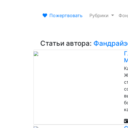
Пожертвовать
Рубрики
Фо
Статьи автора:
Фандрайз
Г
М
К
Ж
с
с
в
б
к