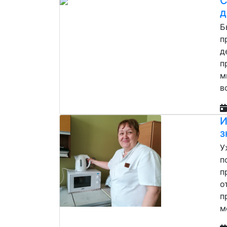
С
д
Б
п
д
п
м
в
И
з
У
п
п
о
п
м