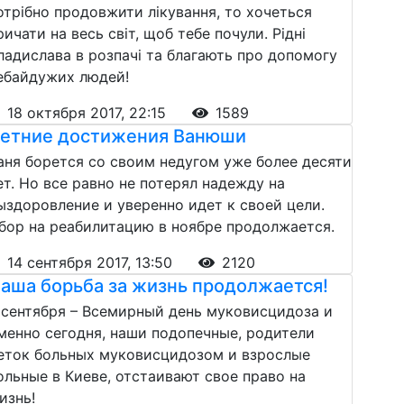
отрібно продовжити лікування, то хочеться
ричати на весь світ, щоб тебе почули. Рідні
ладислава в розпачі та благають про допомогу
ебайдужих людей!
18 октября 2017, 22:15
1589
етние достижения Ванюши
аня борется со своим недугом уже более десяти
ет. Но все равно не потерял надежду на
ыздоровление и уверенно идет к своей цели.
бор на реабилитацию в ноябре продолжается.
14 сентября 2017, 13:50
2120
аша борьба за жизнь продолжается!
 сентября – Всемирный день муковисцидоза и
менно сегодня, наши подопечные, родители
еток больных муковисцидозом и взрослые
ольные в Киеве, отстаивают свое право на
изнь!