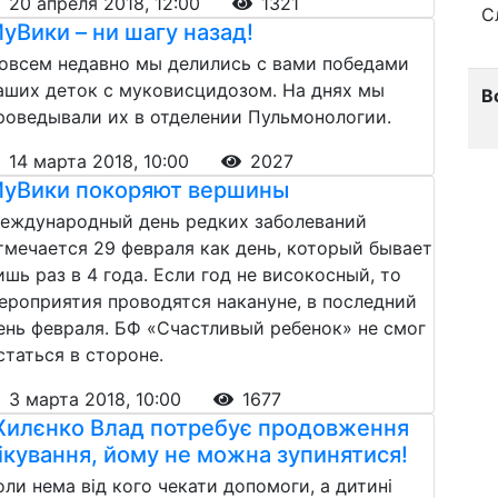
20 апреля 2018, 12:00
1321
С
уВики – ни шагу назад!
овсем недавно мы делились с вами победами
аших деток с муковисцидозом. На днях мы
В
роведывали их в отделении Пульмонологии.
14 марта 2018, 10:00
2027
уВики покоряют вершины
еждународный день редких заболеваний
тмечается 29 февраля как день, который бывает
ишь раз в 4 года. Если год не високосный, то
ероприятия проводятся накануне, в последний
ень февраля. БФ «Счастливый ребенок» не смог
статься в стороне.
3 марта 2018, 10:00
1677
илєнко Влад потребує продовження
ікування, йому не можна зупинятися!
оли нема від кого чекати допомоги, а дитині