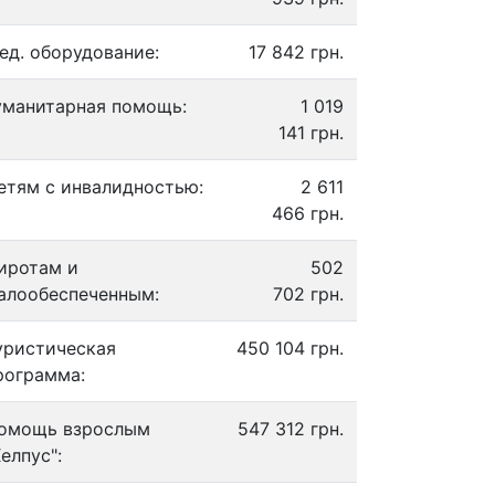
ед. оборудование:
17 842 грн.
уманитарная помощь:
1 019
141 грн.
етям с инвалидностью:
2 611
466 грн.
иротам и
502
алообеспеченным:
702 грн.
уристическая
450 104 грн.
рограмма:
омощь взрослым
547 312 грн.
Хелпус":