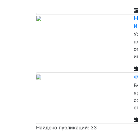
Н
и
У
п
о
и
«
Б
я
с
с
Найдено публикаций: 33