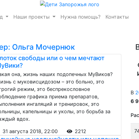
нд
Наши проекты
Нужна помощь?
Контакты
ер: Ольга Мочернюк
лоток свободы или о чем мечтают
уВики?
акая она, жизнь наших подопечных МуВиков?
изнь с муковисцидозом – это больно, это
трогий режим, это беспрекословное
В
2
облюдение графика приема препаратов,
6 
ыполнения ингаляций и тренировок, это
ольницы, капельницы и уколы, это борьба за
Рас
аждый вдох.
7
31 августа 2018, 22:00
2212