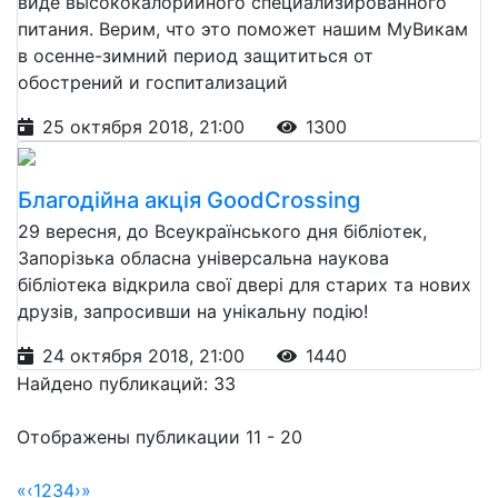
виде высококалорийного специализированного
питания. Верим, что это поможет нашим МуВикам
в осенне-зимний период защититься от
обострений и госпитализаций
25 октября 2018, 21:00
1300
Благодійна акція GoodCrossing
29 вересня, до Всеукраїнського дня бібліотек,
Запорізька обласна універсальна наукова
бібліотека відкрила свої двері для старих та нових
друзів, запросивши на унікальну подію!
24 октября 2018, 21:00
1440
Найдено публикаций: 33
Отображены публикации 11 - 20
«
‹
1
2
3
4
›
»